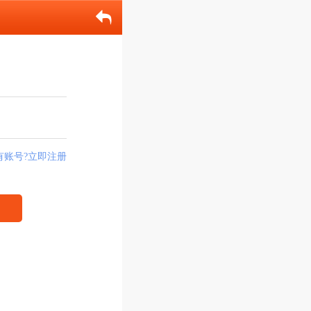
有账号?立即注册