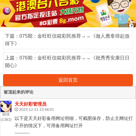
下篇：
075期：金旺旺信箱彩民推荐→→《做人應拿得起放
得下》
上篇：
076期：金旺旺信箱彩民推荐→→《祝秀秀安康日日
開心》
返回首页