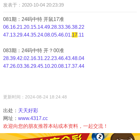
发表于：2020-10-04 20:23:39
081期：24码中特 开鼠17准
06.16.21.20.15.14.49.28.33.36.38.22
47.13.29.44.35.24.08.05.46.01.
17
.11
083期：24码中特 开？00准
28.39.42.02.16.31.22.23.46.43.48.04
47.26.03.36.29.45.10.20.08.17.37.44
更新时间：2024-08-24 18:24:48
出处：
天天好彩
网址：
www.4317.cc
欢迎向您的朋友推荐本站或本资料，一起交流！